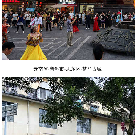
云南省-普洱市-思茅区-茶马古城