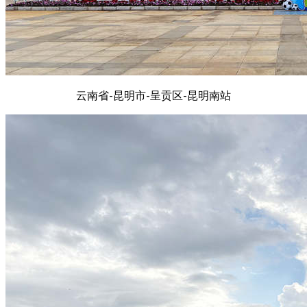
云南省-昆明市-呈贡区-昆明南站