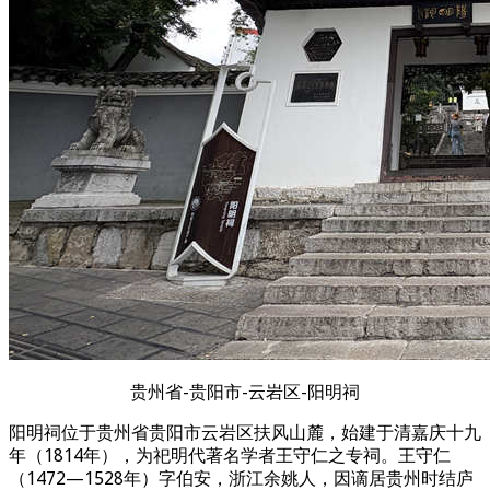
贵州省-贵阳市-云岩区-阳明祠
阳明祠位于贵州省贵阳市云岩区扶风山麓，始建于清嘉庆十九
年（1814年），为祀明代著名学者王守仁之专祠。王守仁
（1472—1528年）字伯安，浙江余姚人，因谪居贵州时结庐