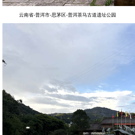
云南省-普洱市-思茅区-普洱茶马古道遗址公园