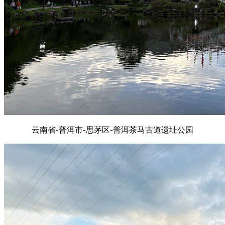
云南省-普洱市-思茅区-普洱茶马古道遗址公园