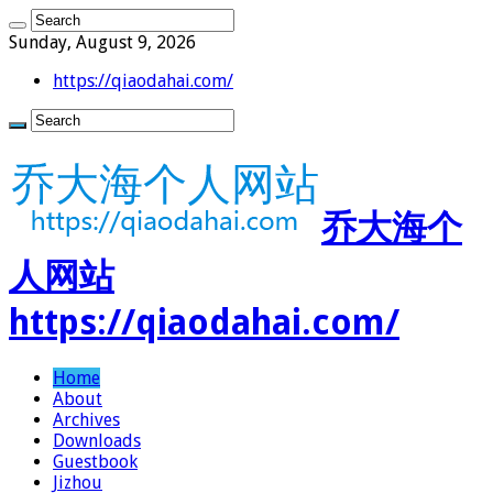
Sunday, August 9, 2026
https://qiaodahai.com/
乔大海个
人网站
https://qiaodahai.com/
Home
About
Archives
Downloads
Guestbook
Jizhou